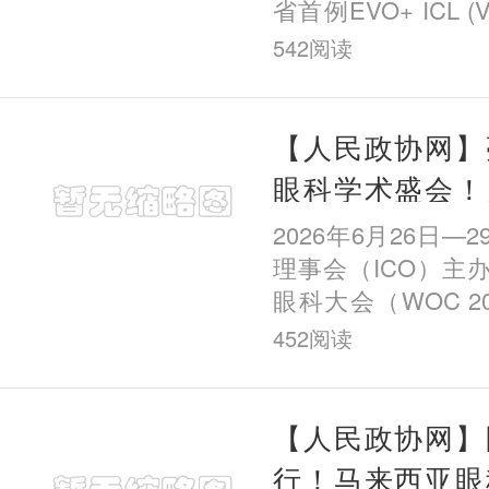
省首例EVO+ ICL 
手术以来，该院已
542
阅读
例，成为全国率先
科机构之一。 从
【人民政协网】
眼科学术盛会！
董艳秋医生受邀
2026年6月26日—
世界眼科大会
理事会（ICO）主
眼科大会（WOC 20
至29日在捷克共
452
阅读
开。世界眼科大
Ophthalmology C
国际眼
【人民政协网】
行！马来西亚眼