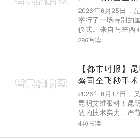
习，昆明艾维眼
2026年6月25日
担任培训导师
举行了一场特别的
仪式。来自马来西亚
Bin Hoo正式入
386
阅读
个月的屈光手术专
来该院求学
【都市时报】昆
蔡司全飞秒手术
暑期摘镜有保障
2026年6月17日
昆明艾维眼科！昆
硬的技术实力、严
善的诊疗体系与丰
446
阅读
获全球眼科医疗技