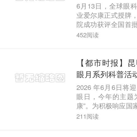
眼科 助力考生
6月13日，全球眼
通关视力体检
业爱尔康正式授牌
院成功获评全国首
塑全国带教培训示
452
阅读
认证，标志着昆明
个性
【都市时报】昆
眼月系列科普活
2026 年6月6日将
眼日，今年的主题
康”。为积极响应国
号召，强化眼病防
211
阅读
全社会爱眼护眼的
昆明