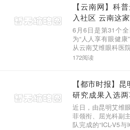
【云南网】科普
入社区 云南这
月公益行动
6月6日是第31个
为“人人享有眼健康
从云南艾维眼科医
昆明市委会直属经
172
阅读
五华区教育体育局
下，该
【都市时报】昆明
研究成果入选两
术盛会
近日，由昆明艾维
菲领衔、屈光科副
队完成的“ICL-V5与