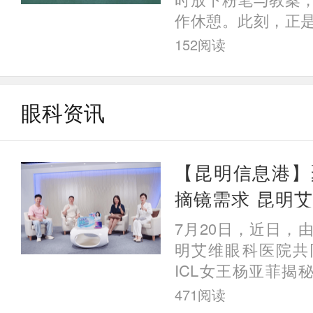
眼科医院杨亚菲院
作休憩。此刻，正
最佳时机——昆明
152
阅读
耘的教师朋友们，奉
镜
眼科资讯
【昆明信息港】
摘镜需求 昆明
与脱口秀演员揭秘
7月20日，近日，
真实体验
明艾维眼科医院共
ICL女王杨亚菲揭秘
人后来都怎么样了”
471
阅读
动第二期顺利开展