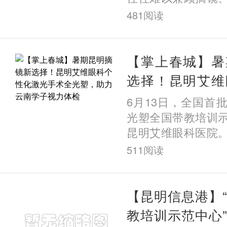
需求。近日，在昆
481
阅读
一例高难度的ICL
一份
【掌上春城】暑
选择！昆明艾维
光手术全光塑，
6月13日，全国首
视力体检
光塑全国带教培训
昆明艾维眼科医院
科医疗技术领军企
511
阅读
证，标志着该院在
术领
【昆明信息港】
教培训示范中心