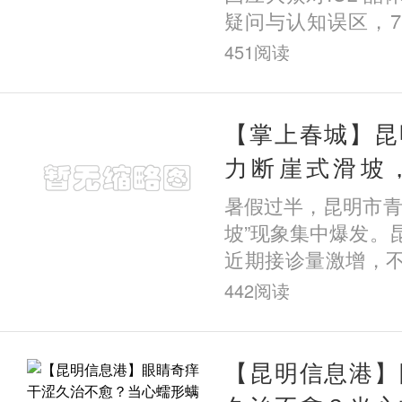
疑问与认知误区，7
信息港与昆明艾维
451
阅读
的《云南ICL女王杨
了I
【掌上春城】昆
力断崖式滑坡
醒：近视不可逆
暑假过半，昆明市青
坡”现象集中爆发。
近期接诊量激增，
定的孩子出现度数
442
阅读
童仅半个月近视竟暴
市
【昆明信息港】