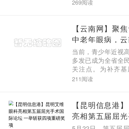
大 =不能做近视手
269
阅读
——屈光参差不仅
视手术
【云南网】聚焦
中老年眼病，云
院深耕基层护健
当前，青少年近视
多发已成为全省全
关注点。为补齐基
板，近日，云南艾
211
阅读
院区联动布局，持
龄段
【昆明信息港】
亮相第五届屈光
一举斩获四项重
5月22日，第五届