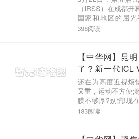
（IRSS）在成都
国家和地区的屈光
堂，围绕全飞秒技
398
阅读
视手术方案等前沿
交流。昆
【中华网】昆明
了？新一代ICL
多牛？深度解析V
还在为高度近视烦
又重，运动不方便;
膜不够厚?别慌!现
更安全的选择—
183
阅读
ICL(V5)晶体植
里戴了一副“超
【中华网】聚焦