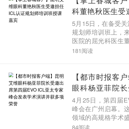
科董艳秋医生受邀
规划师培训班授
5月15日，在备受关
规划师培训班上，
医院的屈光科医生
课嘉宾，并以《UB
181
阅读
应用》为题发表专
量临床案
【都市时报客户
眼科杨亚菲院长
届EVO ICL亚
4月25日，第四届EV
术演讲并获多项
峰会在广州启幕。
领域的高规格学术
多个国家的顶尖专家
84
阅读