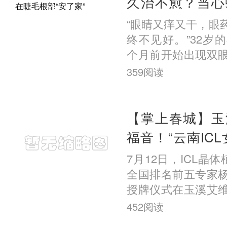
久治不愈？当心
根部“安了家”
“眼睛又痒又干，眼
终不见好。”32岁
个月前开始出现双
以为是普通的结膜
359
阅读
购买了眼药水居家治
【掌上春城】玉
福音！“云南IC
家工作室落地玉
7月12日，ICL晶体
全国排名前五专家
授牌仪式在玉溪艾
行。这标志着国内知
452
阅读
入专家正式入驻玉