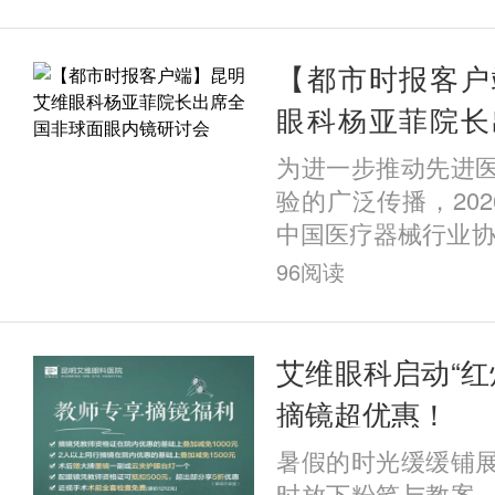
术后拱高与眼前节
关性分析》，经过
格评审，成功收录
【都市时报客户
这一成果不仅展现
眼科杨亚菲院长
临床科研能力，更
面眼内镜研讨会
为进一步推动先进
科屈光科在ICL晶
验的广泛传播，202
预测与全流程安全管
中国医疗器械行业协
眼内镜临床应用交流
96
阅读
锡太湖饭店召开。
关领域顶尖专家学
球面眼内镜的手术
艾维眼科启动“红
手术方案设计、临
摘镜超优惠！
症防控等议题展开
暑假的时光缓缓铺
其临床应用的规范
时放下粉笔与教案