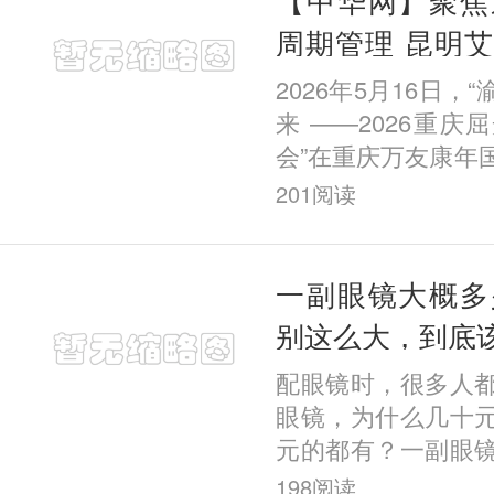
周期管理 昆明
院长在重庆屈光
2026年5月16日，
题报告
来 ——2026重
会”在重庆万友康年
幕。本次会议汇聚
201
阅读
域多位权威专家学
应用
一副眼镜大概多
别这么大，到底
配眼镜时，很多人
眼镜，为什么几十
元的都有？一副眼
合理？其实眼镜的
198
阅读