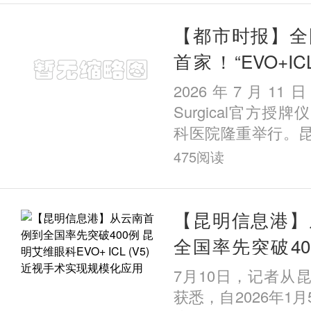
边地区的
【都市时报】全
首家！“EVO+ICL
育示范中心” 落
2026年7月11
Surgical官方授
科医院隆重举行。
获评全国首批
475
阅读
家“EVO+ICL（V
心”。这是继全国IC
【昆明信息港】
全国率先突破40
眼科EVO+ ICL 
7月10日，记者从
现规模化应用
获悉，自2026年1