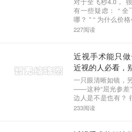
对于全飞秒4.0，
有一些疑虑： “ 全
哪？ ” “ 为什么价
几千块钱？ ” “
227
阅读
钱？ ” 那么，今天
近视手术能只做
近视的人必看，
一只眼清晰如镜，
——这种“屈光参差
边人是不是也有？ 
有一只眼能看清，凑
233
阅读
其实， 这种情况的