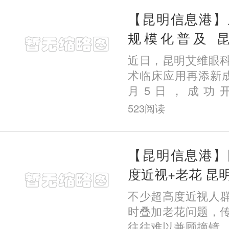
发的“
【昆明信息港】
规模化普及 
EVO+ ICL(V5
近日，昆明艾维眼
例
术临床应用再添新成
月5日，成功
EVO+ICL(V5)
523
阅读
院该项手术临床量已
为全国率先实现这一
【昆明信息港】
度近视+老花 昆
菲成功完成一例疑
不少超高度近视人
时叠加老花问题，
往往难以兼顾摘镜