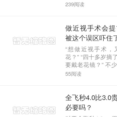
视觉质量对比研究”
239
阅读
年IRSS屈光手术国
Vision China（视
做近视手术会提
被这个误区吓住
“想做近视手术，
花？” “四十多岁
要戴老花镜？” 不
存顾虑，最常见的
55
阅读
术会提前老花。 今
全飞秒4.0比3.
必要吗？