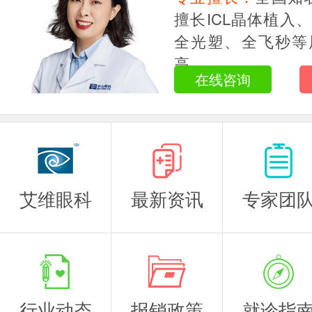
主任医师
擅长ICL晶体植入
全光塑、全飞秒等
高...
在线咨询
艾维眼科
最新资讯
专家团
行业动态
报销政策
就诊指