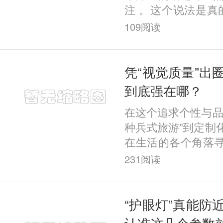
注 。这个说法是真
学依据？ 今天，
109
阅读
聊。 尤其注意的是
开手
凭“视觉质量”出
到底强在哪？
在这个追求个性与品
种兵式旅游”到定制
在生活的各个角落
独特体验。而在屈
231
阅读
一股“定制风”强势
“护眼灯”真能防
认准这几个参数