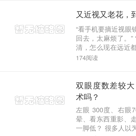
又近视又老花，
“看手机要摘近视眼
回去，太麻烦了。”
清，怎么现在远近都模
做近视手术，会不
174
阅读
镜，转头就要戴老花
双眼度数差较大
术吗？
左眼 300度、右眼
晕、看东西重影、
一脚低？ 很多人以