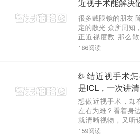
近视手术能解决
很多戴眼镜的朋友 
定的散光 众所周知
正近视度数 那么
吗？ 近视和低于6
186
阅读
同时治疗的。有的
手术
纠结近视手术怎
是ICL，一次讲
想做近视手术，却在
左右为难？看着身
就清晰视物，又听说
妥，到底该怎么选？
159
阅读
有随心选一说 ，不