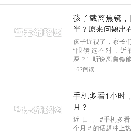
哪种
孩子戴离焦镜，
半？原来问题出
孩子近视了，家长
“眼镜选不对，近
深？” “听说离焦
用吗？” “为什么
162
阅读
显著，我家娃却没变
手机多看1小时
月？
近 日 ， #手机多
个月 # 的话题冲上