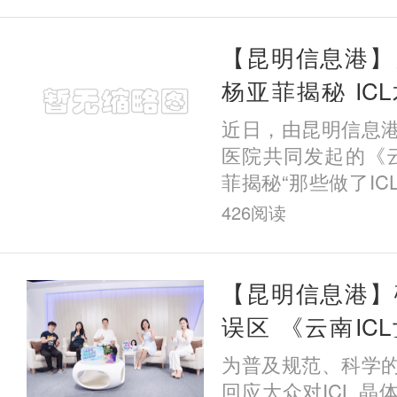
光矫正
【昆明信息港】
杨亚菲揭秘 IC
年、五年的他
近日，由昆明信息
了？
医院共同发起的《云
菲揭秘“那些做了I
样了”》系列主题科
426
阅读
动。首期直播围绕I
长期
【昆明信息港】
误区 《云南IC
秘“那些做了IC
为普及规范、科学
么样了”》系列直
回应大众对ICL 