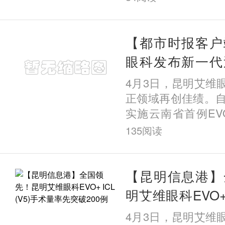
手术标准化与高质
明艾维眼科医院荣获
术卓越成就奖”；杨
【都市时报客户
ICL手术量突破25
眼科发布新一代
五），荣膺“个人ICL
EVO+ICL（V
4月3日，昆明艾维
例专家大奖”。更令
果
正领域再创佳绩。自
全英文主题演讲分享
实施云南省首例EVO+ 
植入近视手术以来
135
阅读
超200例该类手术
破这一数量的眼科
沿技术，为何能在
【昆明信息港】
城昆明实现规模化
明艾维眼科EVO+ I
访发现，答案藏在
量率先突破200例
4月3日，昆明艾维
院二十六年的深耕之