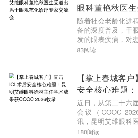
眼科董艳秋医生
规范化诊疗专家
随着社会老龄化进
备的深度普及，干
发的眼表疾病，对
严重威胁。3月21
83
阅读
疗专家交流会在贵
开。来自云南、贵
权威专家齐聚一堂
【掌上春城客户】
围绕干眼热点话题
安全核心难题：
话，共探基于睑板
徐林主任学术成
近日，从第二十六
干预策略，为突破
2026收录
会议（COOC 2
共识。
讯，昆明艾维眼科
主任徐林领衔撰写的
180
阅读