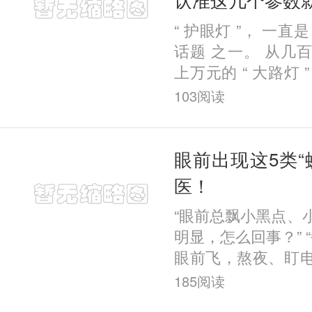
“ 护眼灯 ”， 一直
话题 之一。 从几
上万元的 “ 大路灯 
眼花缭乱。 那么，
103
阅读
用？如果需要买，应
眼前出现这5类“
医！
“眼前总飘小黑点、
明显，怎么回事？” “
眼前飞，熬夜、盯
才30岁，这样下去
185
阅读
果你有类似症状，很