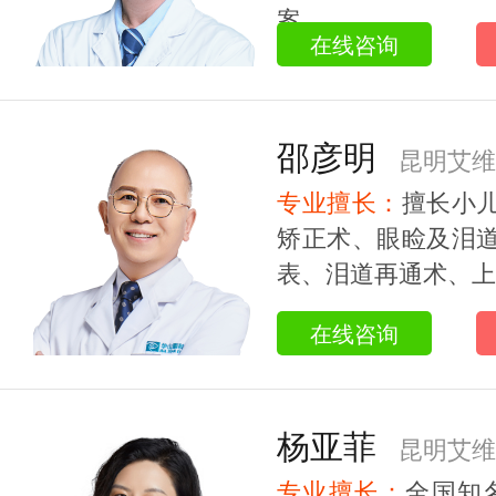
案。...
在线咨询
邵彦明
昆明艾维
专业擅长：
擅长小
教授
矫正术、眼睑及泪
表、泪道再通术、上睑
在线咨询
杨亚菲
昆明艾维
专业擅长：
全国知名