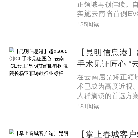
正领域再创佳绩。自
实施云南省首例EVO+ 
植入近视手术以来
135
阅读
超200例该类手术
破这一数量的眼科
沿技术，为何能在
【昆明信息港】超2
城昆明实现规模化
手术见证匠心 “云
访发现，答案藏在
明艾维眼科医院
在云南屈光矫正领域
院二十六年的深耕之
就行业标杆
术已成为高度近视
人群摘镜的首选方
术领域的标杆人物
181
阅读
患者都会不约而同
——昆明艾维眼科
她也被大家亲切誉为“
【掌上春城客户