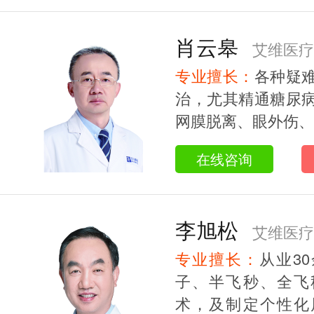
肖云皋
艾维医疗
专业擅长：
各种疑
治，尤其精通糖尿
网膜脱离、眼外伤、黄
在线咨询
李旭松
艾维医疗
专业擅长：
从业3
授/研究生导师
子、半飞秒、全飞
术，及制定个性化