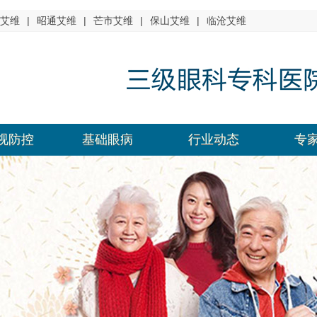
艾维
|
昭通艾维
|
芒市艾维
|
保山艾维
|
临沧艾维
视防控
基础眼病
行业动态
专