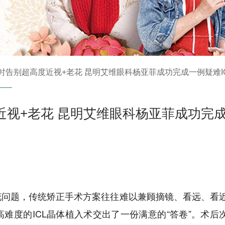
时告别超高度近视+老花 昆明艾维眼科杨亚菲成功完成一例疑难I
近视+老花 昆明艾维眼科杨亚菲成功完
花问题，传统矫正手术方案往往难以兼顾摘镜、看远、看
难度的ICL晶体植入术交出了一份满意的“答卷”。术后