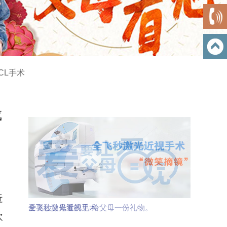
CL手术
成
近
全飞秒激光近视手术
次