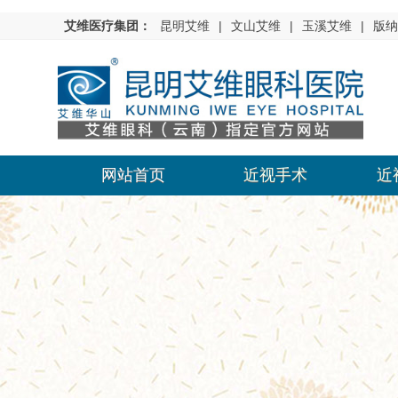
艾维医疗集团：
昆明艾维
|
文山艾维
|
玉溪艾维
|
版纳
网站首页
近视手术
近