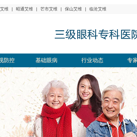
艾维
|
昭通艾维
|
芒市艾维
|
保山艾维
|
临沧艾维
视防控
基础眼病
行业动态
专