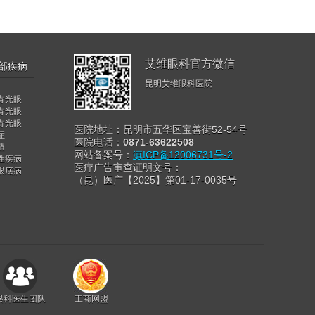
艾维眼科官方微信
部疾病
昆明艾维眼科医院
青光眼
青光眼
青光眼
医院地址：昆明市五华区宝善街52-54号
症
医院电话：
0871-63622508
植
网站备案号：
滇ICP备12006731号-2
性疾病
医疗广告审查证明文号：
眼底病
（昆）医广【2025】第01-17-0035号
眼科医生团队
工商网盟