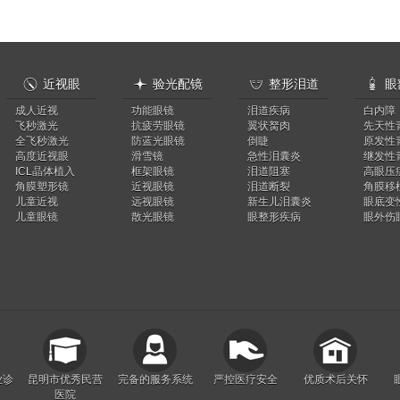
󰀄
㒒
󰀃
󰀁
近视眼
验光配镜
整形泪道
眼
成人近视
功能眼镜
泪道疾病
白内障
飞秒激光
抗疲劳眼镜
翼状胬肉
先天性
全飞秒激光
防蓝光眼镜
倒睫
原发性
高度近视眼
滑雪镜
急性泪囊炎
继发性
ICL晶体植入
框架眼镜
泪道阻塞
高眼压
角膜塑形镜
近视眼镜
泪道断裂
角膜移
儿童近视
远视眼镜
新生儿泪囊炎
眼底变
儿童眼镜
散光眼镜
眼整形疾病
眼外伤
业诊
昆明市优秀民营
完备的服务系统
严控医疗安全
优质术后关怀
医院