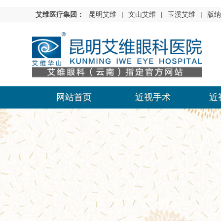
艾维医疗集团：
昆明艾维
|
文山艾维
|
玉溪艾维
|
版纳
网站首页
近视手术
近