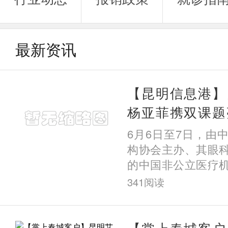
最新资讯
【昆明信息港】
杨亚菲携双课题
立眼科第十届学
6月6日至7日，由
老年屈光疑难诊
构协会主办、其眼
的中国非公立医疗
委员会第十届学术
341
阅读
会在辽宁沈阳圆满
公立
【掌上春城客户