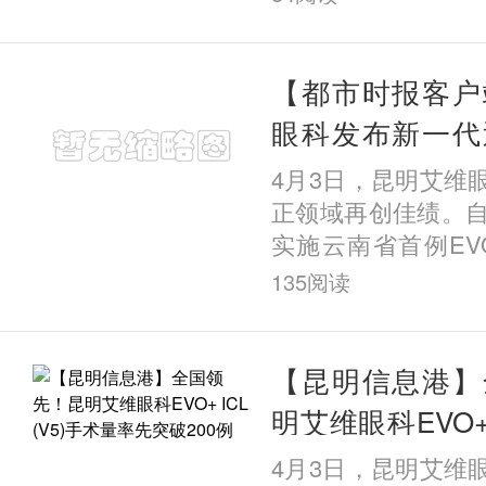
手术标准化与高质
明艾维眼科医院荣获
术卓越成就奖”；杨
【都市时报客户
ICL手术量突破25
眼科发布新一代
五），荣膺“个人ICL
EVO+ICL（V
4月3日，昆明艾维
例专家大奖”。更令
果
正领域再创佳绩。自
全英文主题演讲分享
实施云南省首例EVO+ 
植入近视手术以来
135
阅读
超200例该类手术
破这一数量的眼科
沿技术，为何能在
【昆明信息港】
城昆明实现规模化
明艾维眼科EVO+ I
访发现，答案藏在
量率先突破200例
4月3日，昆明艾维
院二十六年的深耕之