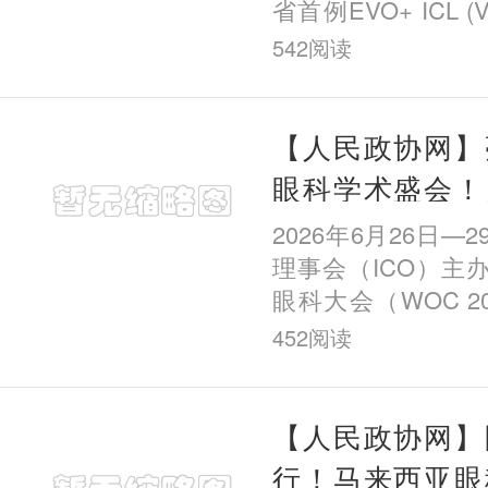
省首例EVO+ ICL 
手术以来，该院已
542
阅读
例，成为全国率先
科机构之一。 从
【人民政协网】
眼科学术盛会！
董艳秋医生受邀
2026年6月26日—
世界眼科大会
理事会（ICO）主
眼科大会（WOC 20
至29日在捷克共
452
阅读
开。世界眼科大
Ophthalmology C
国际眼
【人民政协网】
行！马来西亚眼