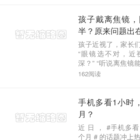
哪种
孩子戴离焦镜，
半？原来问题出
孩子近视了，家长
“眼镜选不对，近
深？” “听说离焦
用吗？” “为什么
162
阅读
显著，我家娃却没变
手机多看1小时
月？
近 日 ， #手机多
个月 # 的话题冲上