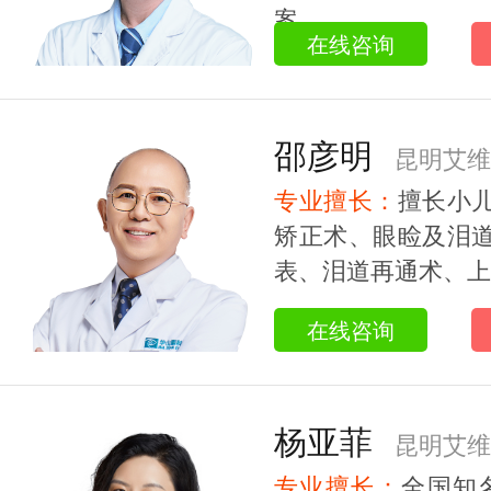
案。...
在线咨询
邵彦明
昆明艾维
专业擅长：
擅长小
教授
矫正术、眼睑及泪
表、泪道再通术、上睑
在线咨询
杨亚菲
昆明艾维
专业擅长：
全国知名