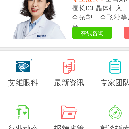
主任医师
擅长ICL晶体植入
全光塑、全飞秒等
高...
在线咨询
艾维眼科
最新资讯
专家团
行业动态
报销政策
就诊指