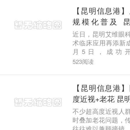
发的“
【昆明信息港】
规模化普及 
EVO+ ICL(V5
近日，昆明艾维眼
例
术临床应用再添新成
月5日，成功
EVO+ICL(V5)
523
阅读
院该项手术临床量已
为全国率先实现这一
【昆明信息港】
度近视+老花 昆
菲成功完成一例疑
不少超高度近视人
时叠加老花问题，
往往难以兼顾摘镜