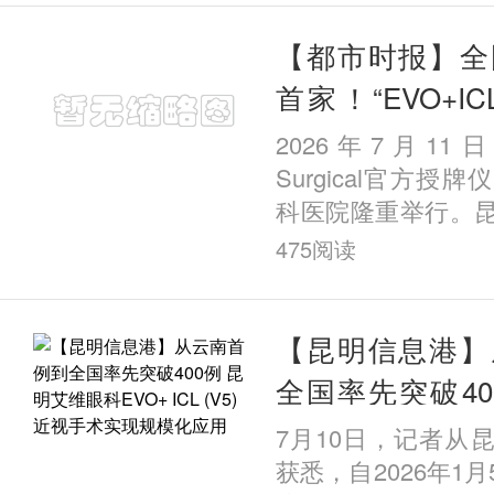
边地区的
【都市时报】全
首家！“EVO+ICL
育示范中心” 落
2026年7月11
Surgical官方授
科医院隆重举行。
获评全国首批
475
阅读
家“EVO+ICL（V
心”。这是继全国IC
【昆明信息港】
全国率先突破40
眼科EVO+ ICL 
7月10日，记者从
现规模化应用
获悉，自2026年1