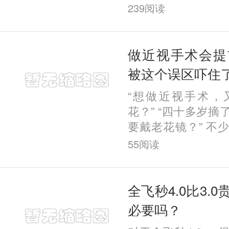
视觉质量对比研究”
239
阅读
年IRSS屈光手术国
Vision China（视
做近视手术会提
被这个误区吓住
“想做近视手术，
花？” “四十多岁
要戴老花镜？” 不
存顾虑，最常见的
55
阅读
术会提前老花。 今
全飞秒4.0比3.
必要吗？