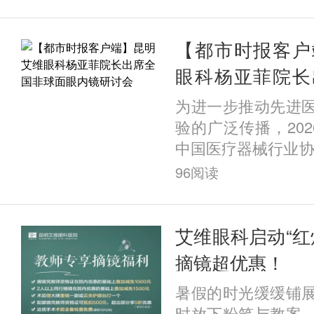
术后拱高与眼前节
关性分析》，经过
格评审，成功收录
【都市时报客户
这一成果不仅展现
眼科杨亚菲院长
临床科研能力，更
面眼内镜研讨会
为进一步推动先进
科屈光科在ICL晶
验的广泛传播，202
预测与全流程安全管
中国医疗器械行业协
眼内镜临床应用交流
96
阅读
锡太湖饭店召开。
关领域顶尖专家学
球面眼内镜的手术
艾维眼科启动“红
手术方案设计、临
摘镜超优惠！
症防控等议题展开
暑假的时光缓缓铺
其临床应用的规范
时放下粉笔与教案