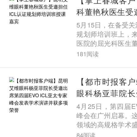
科董艳秋医生受邀
规划师培训班授
5月15日，在备受关
规划师培训班上，
医院的屈光科医生
课嘉宾，并以《UB
181
阅读
应用》为题发表专
量临床案
【都市时报客户
眼科杨亚菲院长
届EVO ICL亚
4月25日，第四届EV
术演讲并获多项
峰会在广州启幕。
领域的高规格学术
多个国家的顶尖专家
84
阅读