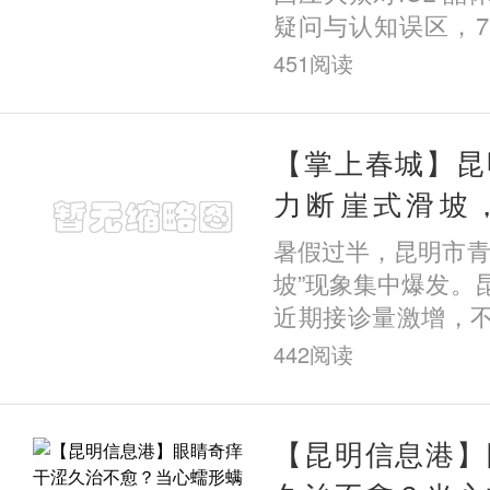
疑问与认知误区，7
信息港与昆明艾维
451
阅读
的《云南ICL女王杨
了I
【掌上春城】昆
力断崖式滑坡
醒：近视不可逆
暑假过半，昆明市青
坡”现象集中爆发。
近期接诊量激增，
定的孩子出现度数
442
阅读
童仅半个月近视竟暴
市
【昆明信息港】