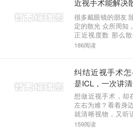
近视手术能解决
很多戴眼镜的朋友 
定的散光 众所周知
正近视度数 那么
吗？ 近视和低于6
186
阅读
同时治疗的。有的
手术
纠结近视手术怎
是ICL，一次讲
想做近视手术，却在
左右为难？看着身
就清晰视物，又听说
妥，到底该怎么选？
159
阅读
有随心选一说 ，不