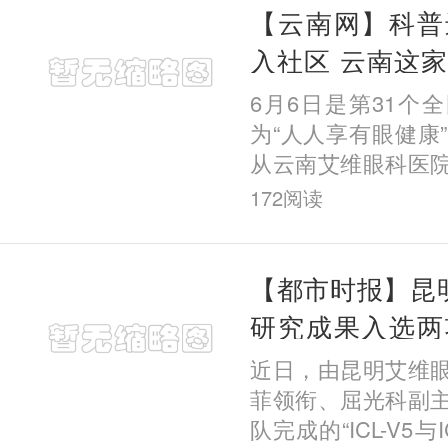
【云南网】科普
入社区 云南这
月公益行动
6月6日是第31个
为“人人享有眼健康
从云南艾维眼科医
昆明市委会直属经
172
阅读
五华区教育体育局
下，该
【都市时报】昆明
研究成果入选两
术盛会
近日，由昆明艾维
菲领衔、屈光科副
队完成的“ICL-V5与