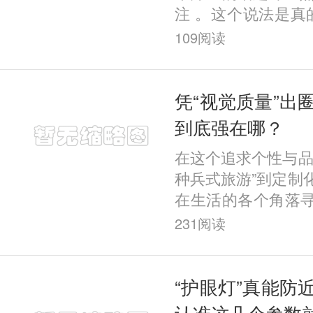
注 。这个说法是真
学依据？ 今天，
109
阅读
聊。 尤其注意的是
开手
凭“视觉质量”出
到底强在哪？
在这个追求个性与品
种兵式旅游”到定制
在生活的各个角落
独特体验。而在屈
231
阅读
一股“定制风”强势
“护眼灯”真能防
认准这几个参数