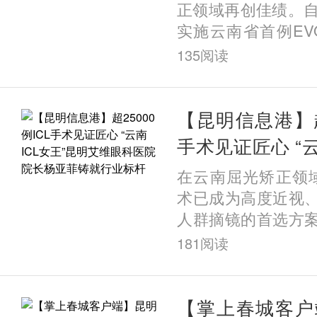
正领域再创佳绩。自
实施云南省首例EVO+ 
植入近视手术以来
135
阅读
超200例该类手术
破这一数量的眼科
沿技术，为何能在
【昆明信息港】超2
城昆明实现规模化
手术见证匠心 “云
访发现，答案藏在
明艾维眼科医院
在云南屈光矫正领域
院二十六年的深耕之
就行业标杆
术已成为高度近视
人群摘镜的首选方
术领域的标杆人物
181
阅读
患者都会不约而同
——昆明艾维眼科
她也被大家亲切誉为“
【掌上春城客户