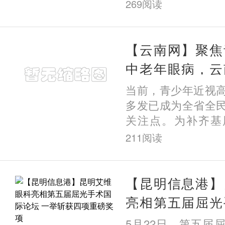
大 =不能做近视手
269
阅读
——屈光参差不仅
视手术
【云南网】聚焦
中老年眼病，云
院深耕基层护健
当前，青少年近视
多发已成为全省全
关注点。为补齐基
板，近日，云南艾
211
阅读
院区联动布局，持
龄段
【昆明信息港】
亮相第五届屈光
一举斩获四项重
5月22日，第五届