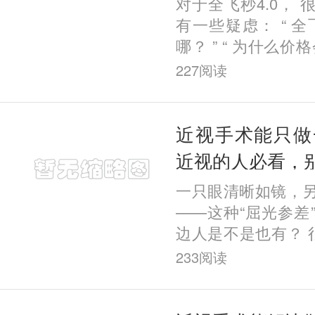
对于全飞秒4.0，
有一些疑虑： “ 全
哪？ ” “ 为什么价
几千块钱？ ” “
227
阅读
钱？ ” 那么，今天
近视手术能只做
近视的人必看，
一只眼清晰如镜，
——这种“屈光参差
边人是不是也有？ 
有一只眼能看清，凑
233
阅读
其实， 这种情况的