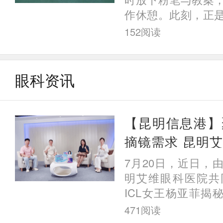
眼科医院杨亚菲院
作休憩。此刻，正
最佳时机——昆明
152
阅读
耘的教师朋友们，奉
镜
眼科资讯
【昆明信息港】
摘镜需求 昆明
与脱口秀演员揭秘
7月20日，近日，
真实体验
明艾维眼科医院共
ICL女王杨亚菲揭秘
人后来都怎么样了”
471
阅读
动第二期顺利开展