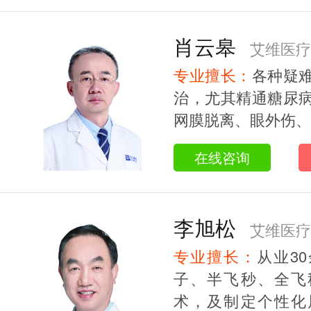
肖云皋
艾维医疗
专业擅长：
各种疑
治，尤其精通糖尿
网膜脱离、眼外伤、黄
在线咨询
李旭松
艾维医疗
专业擅长：
从业3
授/研究生导师
子、半飞秒、全飞
术，及制定个性化