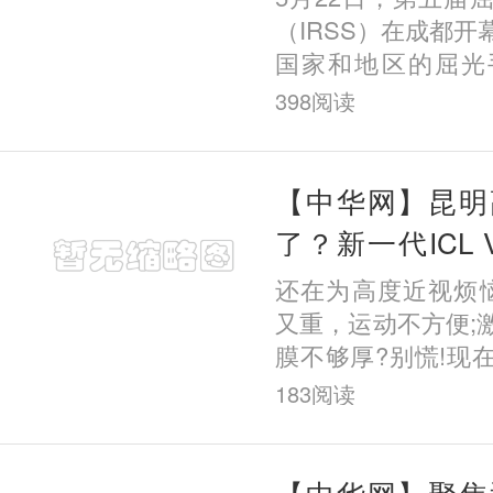
（IRSS）在成都
国家和地区的屈光
堂，围绕全飞秒技
398
阅读
视手术方案等前沿
交流。昆
【中华网】昆明
了？新一代ICL
多牛？深度解析V
还在为高度近视烦
又重，运动不方便;
膜不够厚?别慌!现
更安全的选择—
183
阅读
ICL(V5)晶体植
里戴了一副“超
【中华网】聚焦