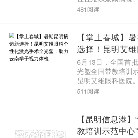
需求。近日，在昆
481
阅读
一例高难度的ICL
一份
【掌上春城】暑
选择！昆明艾维
光手术全光塑，
6月13日，全国首
视力体检
光塑全国带教培训
昆明艾维眼科医院
科医疗技术领军企
511
阅读
证，标志着该院在
术领
【昆明信息港】
教培训示范中心