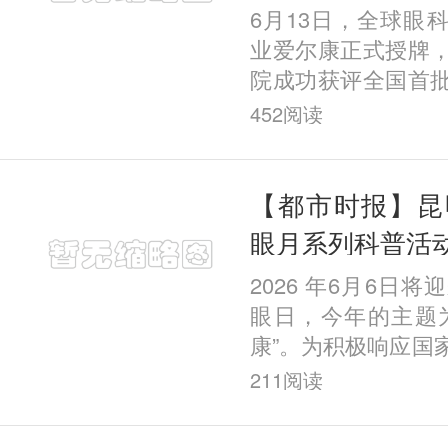
眼科 助力考生
6月13日，全球眼
通关视力体检
业爱尔康正式授牌
院成功获评全国首
塑全国带教培训示
452
阅读
认证，标志着昆明
个性
【都市时报】昆
眼月系列科普活
2026 年6月6日将
眼日，今年的主题
康”。为积极响应国
号召，强化眼病防
211
阅读
全社会爱眼护眼的
昆明