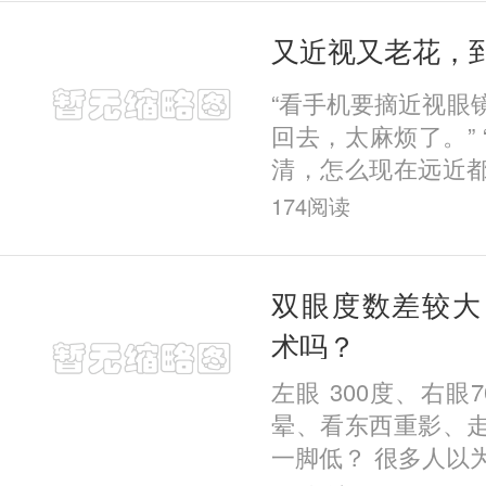
又近视又老花，
“看手机要摘近视眼
回去，太麻烦了。”
清，怎么现在远近都模
做近视手术，会不
174
阅读
镜，转头就要戴老花
双眼度数差较大
术吗？
左眼 300度、右眼
晕、看东西重影、
一脚低？ 很多人以