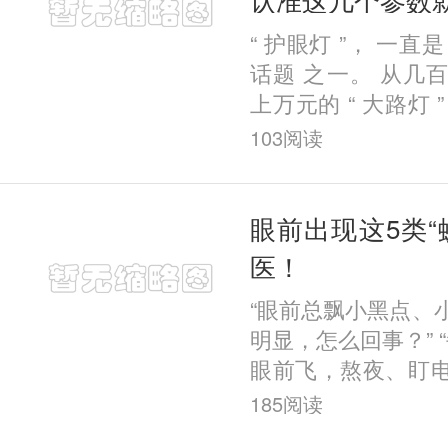
“ 护眼灯 ”， 一直
话题 之一。 从几
上万元的 “ 大路灯 
眼花缭乱。 那么，
103
阅读
用？如果需要买，应
眼前出现这5类“
医！
“眼前总飘小黑点、
明显，怎么回事？” “
眼前飞，熬夜、盯
才30岁，这样下去
185
阅读
果你有类似症状，很