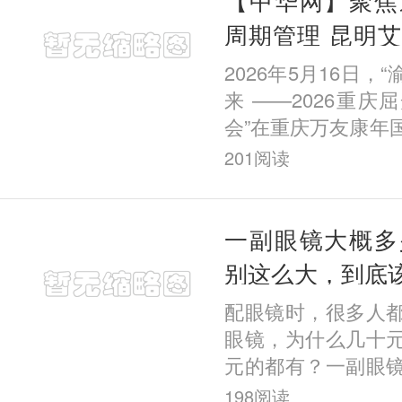
周期管理 昆明
院长在重庆屈光
2026年5月16日，
题报告
来 ——2026重
会”在重庆万友康年
幕。本次会议汇聚
201
阅读
域多位权威专家学
应用
一副眼镜大概多
别这么大，到底
配眼镜时，很多人
眼镜，为什么几十
元的都有？一副眼
合理？其实眼镜的
198
阅读