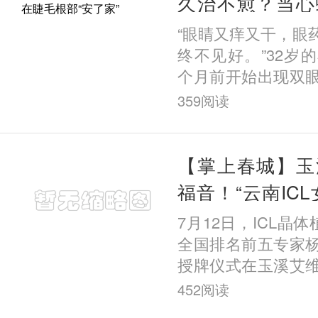
久治不愈？当心
根部“安了家”
“眼睛又痒又干，眼
终不见好。”32岁
个月前开始出现双
以为是普通的结膜
359
阅读
购买了眼药水居家治
【掌上春城】玉
福音！“云南IC
家工作室落地玉
7月12日，ICL晶体
全国排名前五专家
授牌仪式在玉溪艾
行。这标志着国内知
452
阅读
入专家正式入驻玉