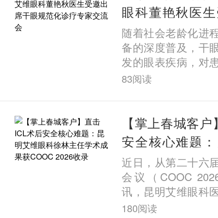
眼科董艳秋医生
规范化诊疗专家
随着社会老龄化进
备的深度普及，干
发的眼表疾病，对
严重威胁。3月21
83
阅读
疗专家交流会在贵
开。来自云南、贵
权威专家齐聚一堂
【掌上春城客户】
围绕干眼热点话题
安全核心难题：
话，共探基于睑板
徐林主任学术成
近日，从第二十六
干预策略，为突破
2026收录
会议（COOC 2
共识。
讯，昆明艾维眼科
主任徐林领衔撰写的
180
阅读