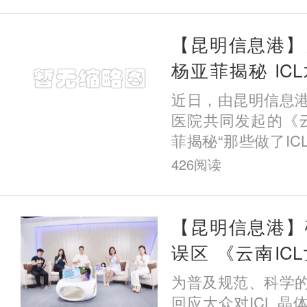
光矫正
【昆明信息港】
杨亚菲揭秘 IC
年、五年的他
近日，由昆明信息
了？
医院共同发起的《云
菲揭秘“那些做了I
样了”》系列主题科
426
阅读
动。首期直播围绕I
长期
【昆明信息港】
误区 《云南IC
秘“那些做了IC
为普及规范、科学
么样了”》系列直
回应大众对ICL 