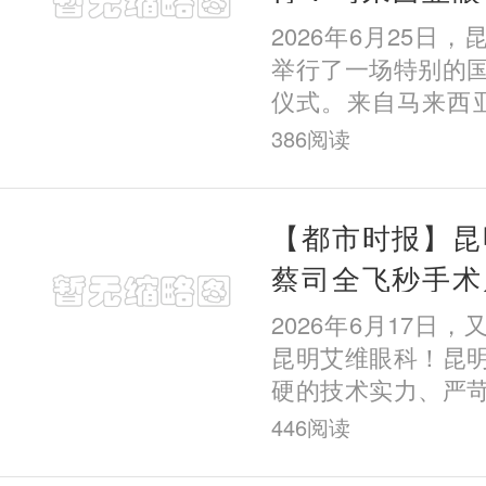
习，昆明艾维眼
2026年6月25日
担任培训导师
举行了一场特别的
仪式。来自马来西亚
Bin Hoo正式入
386
阅读
个月的屈光手术专
来该院求学
【都市时报】昆
蔡司全飞秒手术
暑期摘镜有保障
2026年6月17日
昆明艾维眼科！昆
硬的技术实力、严
善的诊疗体系与丰
446
阅读
获全球眼科医疗技