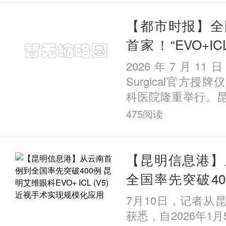
边地区的
【都市时报】全
首家！“EVO+ICL
育示范中心” 落
2026年7月11
Surgical官方授
科医院隆重举行。
获评全国首批
475
阅读
家“EVO+ICL（V
心”。这是继全国IC
【昆明信息港】
全国率先突破40
眼科EVO+ ICL 
7月10日，记者从
现规模化应用
获悉，自2026年1