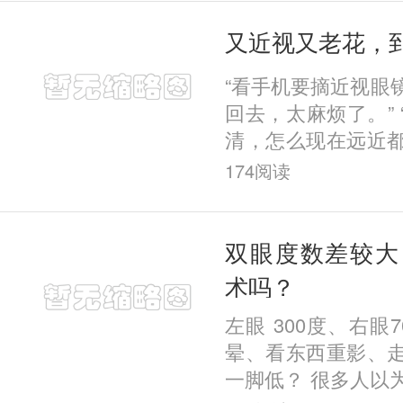
又近视又老花，
“看手机要摘近视眼
回去，太麻烦了。”
清，怎么现在远近都模
做近视手术，会不
174
阅读
镜，转头就要戴老花
双眼度数差较大
术吗？
左眼 300度、右眼
晕、看东西重影、
一脚低？ 很多人以