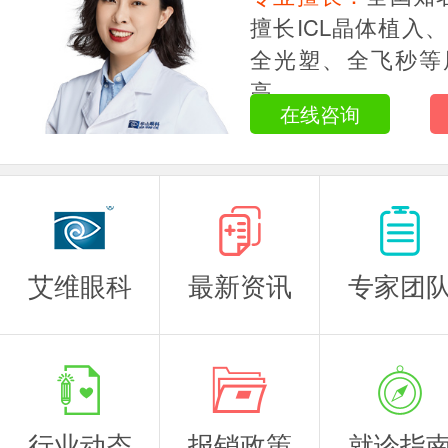
主任医师
擅长ICL晶体植入
全光塑、全飞秒等
高...
在线咨询
艾维眼科
最新资讯
专家团
行业动态
报销政策
就诊指