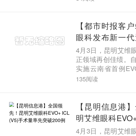
手术标准化与高质
明艾维眼科医院荣获
术卓越成就奖”；杨
【都市时报客户
ICL手术量突破25
眼科发布新一代
五），荣膺“个人ICL
EVO+ICL（V
4月3日，昆明艾维
例专家大奖”。更令
果
正领域再创佳绩。自
全英文主题演讲分享
实施云南省首例EVO+ 
植入近视手术以来
135
阅读
超200例该类手术
破这一数量的眼科
沿技术，为何能在
【昆明信息港】
城昆明实现规模化
明艾维眼科EVO+ I
访发现，答案藏在
量率先突破200例
4月3日，昆明艾维
院二十六年的深耕之