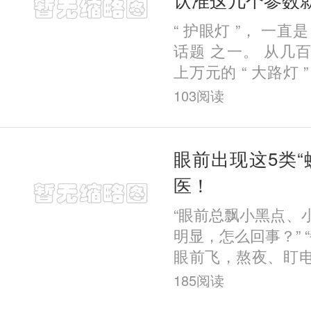
“ 护眼灯 ”， 一直
话题 之一。 从几
上万元的 “ 大路灯 
眼花缭乱。 那么，
103
阅读
用？如果需要买，应
眼前出现这5类“
医！
“眼前总飘小黑点、
明显，怎么回事？” “
眼前飞，熬夜、盯
才30岁，这样下去
185
阅读
果你有类似症状，很