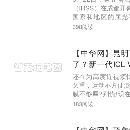
（IRSS）在成都
国家和地区的屈光
堂，围绕全飞秒技
398
阅读
视手术方案等前沿
交流。昆
【中华网】昆明
了？新一代ICL
多牛？深度解析V
还在为高度近视烦
又重，运动不方便;
膜不够厚?别慌!现
更安全的选择—
183
阅读
ICL(V5)晶体植
里戴了一副“超
【中华网】聚焦