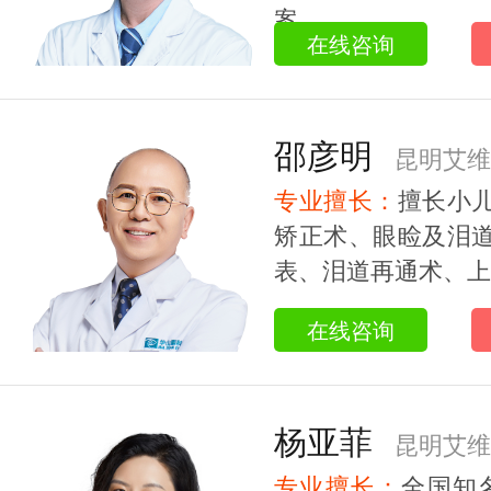
案。...
在线咨询
邵彦明
昆明艾维
专业擅长：
擅长小
教授
矫正术、眼睑及泪
表、泪道再通术、上睑
在线咨询
杨亚菲
昆明艾维
专业擅长：
全国知名