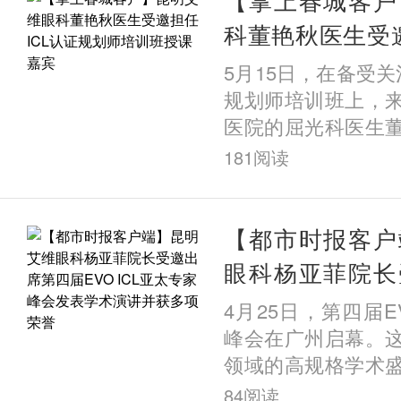
科董艳秋医生受邀
规划师培训班授
5月15日，在备受关
规划师培训班上，
医院的屈光科医生
课嘉宾，并以《UB
181
阅读
应用》为题发表专
量临床案
【都市时报客户
眼科杨亚菲院长
届EVO ICL亚
4月25日，第四届EV
术演讲并获多项
峰会在广州启幕。
领域的高规格学术
多个国家的顶尖专家
84
阅读