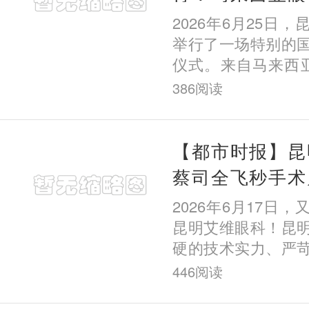
习，昆明艾维眼
2026年6月25日
担任培训导师
举行了一场特别的
仪式。来自马来西亚
Bin Hoo正式入
386
阅读
个月的屈光手术专
来该院求学
【都市时报】昆
蔡司全飞秒手术
暑期摘镜有保障
2026年6月17日
昆明艾维眼科！昆
硬的技术实力、严
善的诊疗体系与丰
446
阅读
获全球眼科医疗技