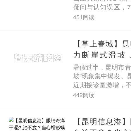
疑问与认知误区，7
信息港与昆明艾维
451
阅读
的《云南ICL女王杨
了I
【掌上春城】昆
力断崖式滑坡
醒：近视不可逆
暑假过半，昆明市青
坡”现象集中爆发。
近期接诊量激增，
定的孩子出现度数
442
阅读
童仅半个月近视竟暴
市
【昆明信息港】