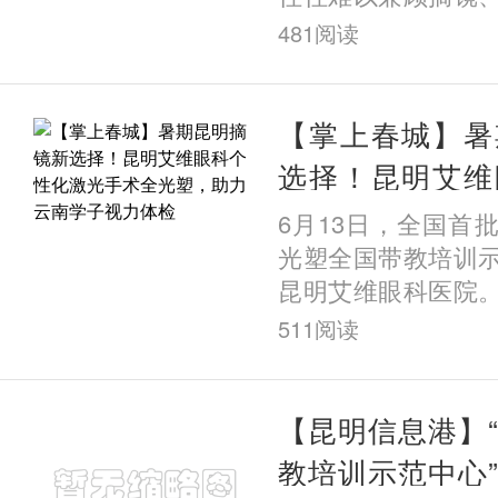
需求。近日，在昆
481
阅读
一例高难度的ICL
一份
【掌上春城】暑
选择！昆明艾维
光手术全光塑，
6月13日，全国首
视力体检
光塑全国带教培训
昆明艾维眼科医院
科医疗技术领军企
511
阅读
证，标志着该院在
术领
【昆明信息港】
教培训示范中心