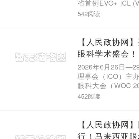
省首例EVO+ ICL 
手术以来，该院已
542
阅读
例，成为全国率先
科机构之一。 从
【人民政协网】
眼科学术盛会！
董艳秋医生受邀
2026年6月26日—
世界眼科大会
理事会（ICO）主
眼科大会（WOC 20
至29日在捷克共
452
阅读
开。世界眼科大
Ophthalmology C
国际眼
【人民政协网】
行！马来西亚眼