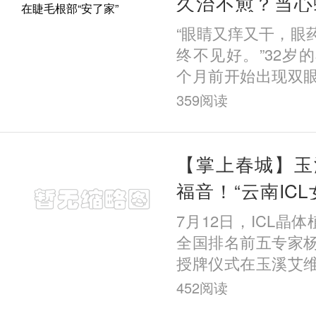
久治不愈？当心
根部“安了家”
“眼睛又痒又干，眼
终不见好。”32岁
个月前开始出现双
以为是普通的结膜
359
阅读
购买了眼药水居家治
【掌上春城】玉
福音！“云南IC
家工作室落地玉
7月12日，ICL晶体
全国排名前五专家
授牌仪式在玉溪艾
行。这标志着国内知
452
阅读
入专家正式入驻玉