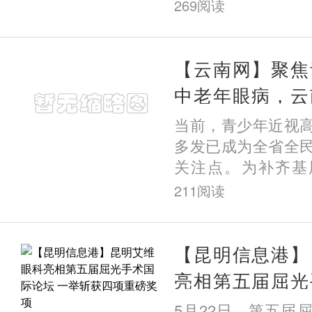
大 =不能做近视手
269
阅读
——屈光参差不仅
视手术
【云南网】聚焦
中老年眼病，云
院深耕基层护健
当前，青少年近视
多发已成为全省全
关注点。为补齐基
板，近日，云南艾
211
阅读
院区联动布局，持
龄段
【昆明信息港】
亮相第五届屈光
一举斩获四项重
5月22日，第五届