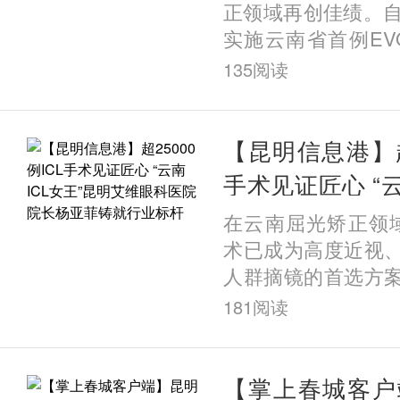
正领域再创佳绩。自
实施云南省首例EVO+ 
植入近视手术以来
135
阅读
超200例该类手术
破这一数量的眼科
沿技术，为何能在
【昆明信息港】超2
城昆明实现规模化
手术见证匠心 “云
访发现，答案藏在
明艾维眼科医院
在云南屈光矫正领域
院二十六年的深耕之
就行业标杆
术已成为高度近视
人群摘镜的首选方
术领域的标杆人物
181
阅读
患者都会不约而同
——昆明艾维眼科
她也被大家亲切誉为“
【掌上春城客户