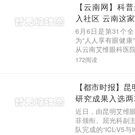
【云南网】科普
入社区 云南这
月公益行动
6月6日是第31个
为“人人享有眼健康
从云南艾维眼科医
昆明市委会直属经
172
阅读
五华区教育体育局
下，该
【都市时报】昆明
研究成果入选两
术盛会
近日，由昆明艾维
菲领衔、屈光科副
队完成的“ICL-V5与