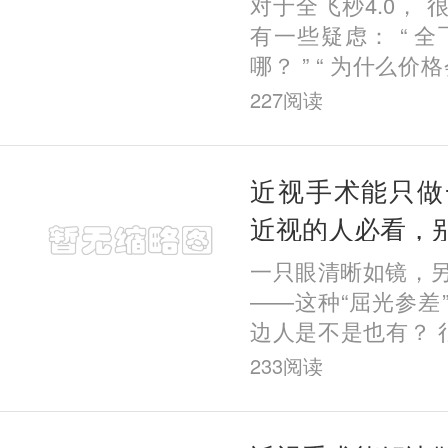
对于全飞秒4.0，
有一些疑虑： “ 全
哪？ ” “ 为什么价
几千块钱？ ” “
227
阅读
钱？ ” 那么，今天
近视手术能只做
近视的人必看，
一只眼清晰如镜，
——这种“屈光参差
边人是不是也有？ 
有一只眼能看清，凑
233
阅读
其实， 这种情况的