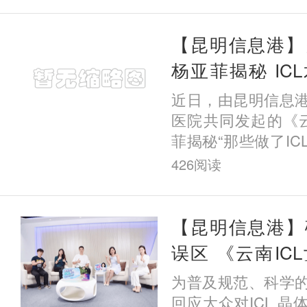
光矫正
【昆明信息港】
杨亚菲揭秘 IC
年、五年的他
近日，由昆明信息
了？
医院共同发起的《云
菲揭秘“那些做了I
样了”》系列主题科
426
阅读
动。首期直播围绕I
长期
【昆明信息港】
误区 《云南IC
秘“那些做了IC
为普及规范、科学
么样了”》系列直
回应大众对ICL 