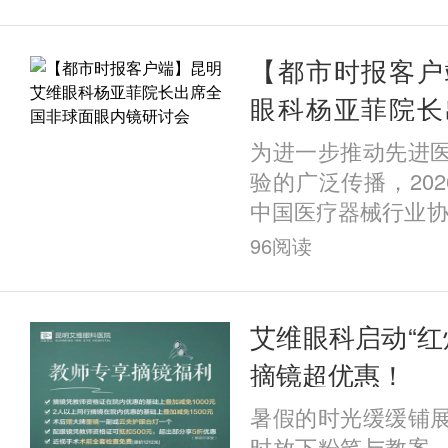
术后拱高与眼前节
关性分析》，经过
格评审，成功收录
【都市时报客户
这一成果不仅展现
眼科杨亚菲院长
临床科研能力，更
面眼内镜研讨会
为进一步推动先进
科屈光科在ICL晶
验的广泛传播，202
预测与全流程安全管
中国医疗器械行业协
眼内镜临床应用交流
96
阅读
锡太湖饭店召开。
关领域顶尖专家学
球面眼内镜的手术
艾维眼科启动“红
手术方案设计、临
摘镜超优惠！
症防控等议题展开
暑假的时光缓缓铺
其临床应用的规范
时放下粉笔与教案