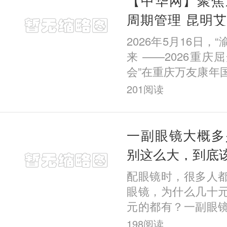
周期管理 昆明
院长在重庆屈光
2026年5月16日，
题报告
来 ——2026重
会”在重庆万友康年
幕。本次会议汇聚
201
阅读
域多位权威专家学
应用
一副眼镜大概多
别这么大，到底
配眼镜时，很多人
眼镜，为什么几十
元的都有？一副眼
合理？其实眼镜的
198
阅读