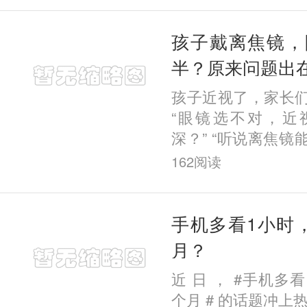
哪种
孩子戴离焦镜，
半？原来问题出
孩子近视了，家长
“眼镜选不对，近
深？” “听说离焦
用吗？” “为什么
162
阅读
显著，我家娃却没变
手机多看1小时
月？
近 日 ， #手机多
个月 # 的话题冲上