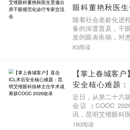
眼科董艳秋医生
规范化诊疗专家
随着社会老龄化进
备的深度普及，干
发的眼表疾病，对
严重威胁。3月21
83
阅读
疗专家交流会在贵
开。来自云南、贵
权威专家齐聚一堂
【掌上春城客户】
围绕干眼热点话题
安全核心难题：
话，共探基于睑板
徐林主任学术成
近日，从第二十六
干预策略，为突破
2026收录
会议（COOC 2
共识。
讯，昆明艾维眼科
主任徐林领衔撰写的
180
阅读