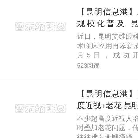
发的“
【昆明信息港】
规模化普及 
EVO+ ICL(V5
近日，昆明艾维眼
例
术临床应用再添新成
月5日，成功
EVO+ICL(V5)
523
阅读
院该项手术临床量已
为全国率先实现这一
【昆明信息港】
度近视+老花 昆
菲成功完成一例疑
不少超高度近视人
时叠加老花问题，
往往难以兼顾摘镜