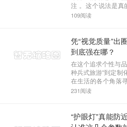
注 。这个说法是真
学依据？ 今天，
109
阅读
聊。 尤其注意的是
开手
凭“视觉质量”出
到底强在哪？
在这个追求个性与品
种兵式旅游”到定制
在生活的各个角落
独特体验。而在屈
231
阅读
一股“定制风”强势
“护眼灯”真能防
认准这几个参数