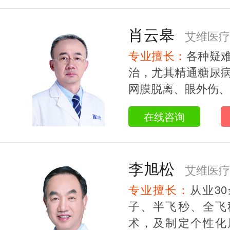
肖云皋
艾维医疗
专业擅长：
各种疑
治，尤其精通糖尿
网膜脱离、眼外伤、黄
在线咨询
李旭松
艾维医疗
专业擅长：
从业3
授/研究生导师
子、半飞秒、全飞
术，及制定个性化