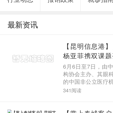
最新资讯
【昆明信息港】
杨亚菲携双课题
立眼科第十届学
6月6日至7日，由
老年屈光疑难诊
构协会主办、其眼
的中国非公立医疗
委员会第十届学术
341
阅读
会在辽宁沈阳圆满
公立
【掌上春城客户