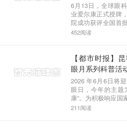
眼科 助力考生
6月13日，全球眼
通关视力体检
业爱尔康正式授牌
院成功获评全国首
塑全国带教培训示
452
阅读
认证，标志着昆明
个性
【都市时报】昆
眼月系列科普活
2026 年6月6日将
眼日，今年的主题
康”。为积极响应国
号召，强化眼病防
211
阅读
全社会爱眼护眼的
昆明