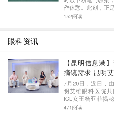
眼科医院杨亚菲院
作休憩。此刻，正
最佳时机——昆明
152
阅读
耘的教师朋友们，奉
镜
眼科资讯
【昆明信息港】
摘镜需求 昆明
与脱口秀演员揭秘
7月20日，近日，
真实体验
明艾维眼科医院共
ICL女王杨亚菲揭秘
人后来都怎么样了”
471
阅读
动第二期顺利开展