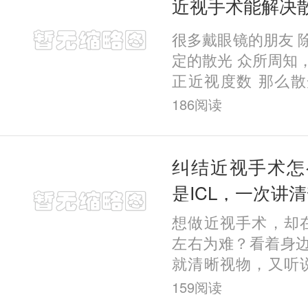
近视手术能解决
很多戴眼镜的朋友 
定的散光 众所周知
正近视度数 那么
吗？ 近视和低于6
186
阅读
同时治疗的。有的
手术
纠结近视手术怎
是ICL，一次讲
想做近视手术，却在
左右为难？看着身
就清晰视物，又听说
妥，到底该怎么选？
159
阅读
有随心选一说 ，不