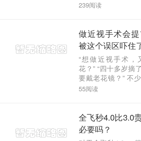
视觉质量对比研究”
239
阅读
年IRSS屈光手术国
Vision China（视
做近视手术会提
被这个误区吓住
“想做近视手术，
花？” “四十多岁
要戴老花镜？” 不
存顾虑，最常见的
55
阅读
术会提前老花。 今
全飞秒4.0比3.
必要吗？